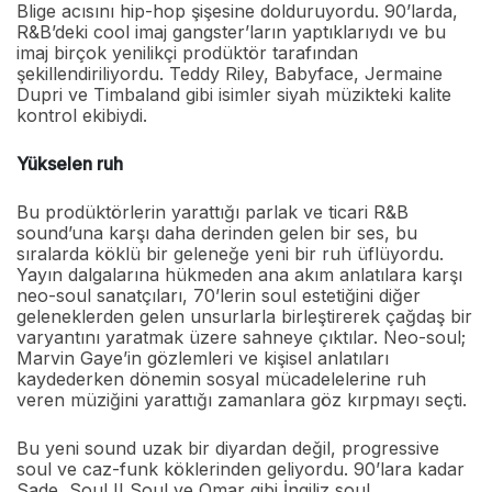
Blige acısını hip-hop şişesine dolduruyordu. 90’larda,
R&B’deki cool imaj gangster’ların yaptıklarıydı ve bu
imaj birçok yenilikçi prodüktör tarafından
şekillendiriliyordu. Teddy Riley, Babyface, Jermaine
Dupri ve Timbaland gibi isimler siyah müzikteki kalite
kontrol ekibiydi.
Yükselen ruh
Bu prodüktörlerin yarattığı parlak ve ticari R&B
sound’una karşı daha derinden gelen bir ses, bu
sıralarda köklü bir geleneğe yeni bir ruh üflüyordu.
Yayın dalgalarına hükmeden ana akım anlatılara karşı
neo-soul sanatçıları, 70’lerin soul estetiğini diğer
geleneklerden gelen unsurlarla birleştirerek çağdaş bir
varyantını yaratmak üzere sahneye çıktılar. Neo-soul;
Marvin Gaye’in gözlemleri ve kişisel anlatıları
kaydederken dönemin sosyal mücadelelerine ruh
veren müziğini yarattığı zamanlara göz kırpmayı seçti.
Bu yeni sound uzak bir diyardan değil, progressive
soul ve caz-funk köklerinden geliyordu. 90’lara kadar
Sade, Soul II Soul ve Omar gibi İngiliz soul