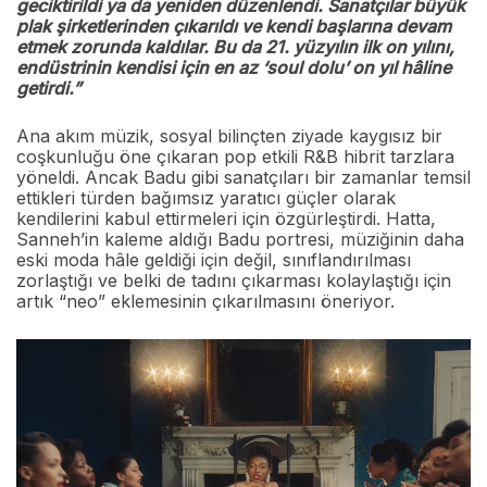
geciktirildi ya da yeniden düzenlendi. Sanatçılar büyük
plak şirketlerinden çıkarıldı ve kendi başlarına devam
etmek zorunda kaldılar. Bu da 21. yüzyılın ilk on yılını,
endüstrinin kendisi için en az ‘soul dolu’ on yıl hâline
getirdi.”
Ana akım müzik, sosyal bilinçten ziyade kaygısız bir
coşkunluğu öne çıkaran pop etkili R&B hibrit tarzlara
yöneldi. Ancak Badu gibi sanatçıları bir zamanlar temsil
ettikleri türden bağımsız yaratıcı güçler olarak
kendilerini kabul ettirmeleri için özgürleştirdi. Hatta,
Sanneh’in kaleme aldığı Badu portresi, müziğinin daha
eski moda hâle geldiği için değil, sınıflandırılması
zorlaştığı ve belki de tadını çıkarması kolaylaştığı için
artık “neo” eklemesinin çıkarılmasını öneriyor.