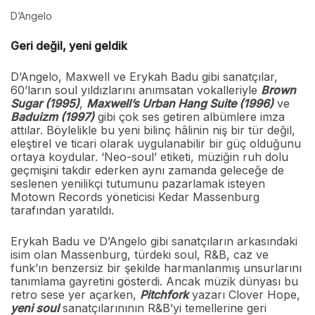
D’Angelo
Geri değil, yeni geldik
D’Angelo, Maxwell ve Erykah Badu gibi sanatçılar,
60’ların soul yıldızlarını anımsatan vokalleriyle
Brown
Sugar (1995)
,
Maxwell’s Urban Hang Suite (1996)
ve
Baduizm (1997)
gibi çok ses getiren albümlere imza
attılar. Böylelikle bu yeni bilinç hâlinin niş bir tür değil,
eleştirel ve ticari olarak uygulanabilir bir güç olduğunu
ortaya koydular. ‘Neo-soul’ etiketi, müziğin ruh dolu
geçmişini takdir ederken aynı zamanda geleceğe de
seslenen yenilikçi tutumunu pazarlamak isteyen
Motown Records yöneticisi Kedar Massenburg
tarafından yaratıldı.
Erykah Badu ve D’Angelo gibi sanatçıların arkasındaki
isim olan Massenburg, türdeki soul, R&B, caz ve
funk’ın benzersiz bir şekilde harmanlanmış unsurlarını
tanımlama gayretini gösterdi. Ancak müzik dünyası bu
retro sese yer açarken,
Pitchfork
yazarı Clover Hope,
yeni soul
sanatçılarınının R&B’yi temellerine geri