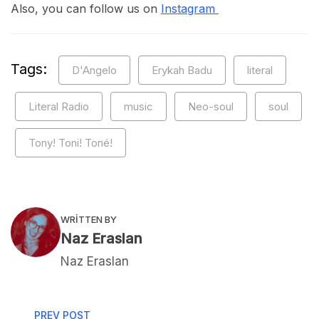
Also, you can follow us on
Instagram
Tags:
D'Angelo
Erykah Badu
literal
Literal Radio
music
Neo-soul
soul
Tony! Toni! Toné!
WRITTEN BY
Naz Eraslan
Naz Eraslan
PREV POST