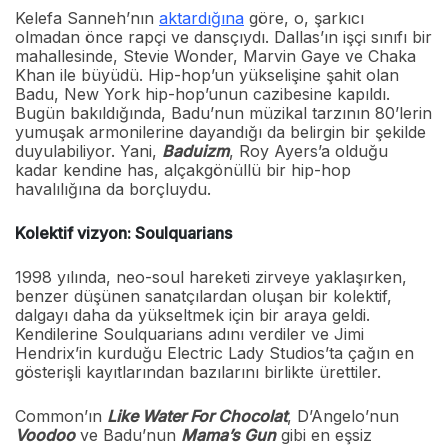
Kelefa Sanneh’nın
aktardığına
göre, o, şarkıcı
olmadan önce rapçi ve dansçıydı. Dallas’ın işçi sınıfı bir
mahallesinde, Stevie Wonder, Marvin Gaye ve Chaka
Khan ile büyüdü. Hip-hop’un yükselişine şahit olan
Badu, New York hip-hop’unun cazibesine kapıldı.
Bugün bakıldığında, Badu’nun müzikal tarzının 80’lerin
yumuşak armonilerine dayandığı da belirgin bir şekilde
duyulabiliyor. Yani,
Baduizm
, Roy Ayers’a olduğu
kadar kendine has, alçakgönüllü bir hip-hop
havalılığına da borçluydu.
Kolektif vizyon: Soulquarians
1998 yılında, neo-soul hareketi zirveye yaklaşırken,
benzer düşünen sanatçılardan oluşan bir kolektif,
dalgayı daha da yükseltmek için bir araya geldi.
Kendilerine Soulquarians adını verdiler ve Jimi
Hendrix’in kurduğu Electric Lady Studios’ta çağın en
gösterişli kayıtlarından bazılarını birlikte ürettiler.
Common’ın
Like Water For Chocolat
, D’Angelo’nun
Voodoo
ve Badu’nun
Mama’s Gun
gibi en eşsiz