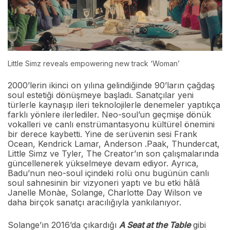
Little Simz reveals empowering new track ‘Woman’
2000’lerin ikinci on yılına gelindiğinde 90’ların çağdaş
soul estetiği dönüşmeye başladı. Sanatçılar yeni
türlerle kaynaşıp ileri teknolojilerle denemeler yaptıkça
farklı yönlere ilerlediler. Neo-soul’un geçmişe dönük
vokalleri ve canlı enstrümantasyonu kültürel önemini
bir derece kaybetti. Yine de serüvenin sesi Frank
Ocean, Kendrick Lamar, Anderson .Paak, Thundercat,
Little Simz ve Tyler, The Creator’ın son çalışmalarında
güncellenerek yükselmeye devam ediyor. Ayrıca,
Badu’nun neo-soul içindeki rolü onu bugünün canlı
soul sahnesinin bir vizyoneri yaptı ve bu etki hâlâ
Janelle Monàe, Solange, Charlotte Day Wilson ve
daha birçok sanatçı aracılığıyla yankılanıyor.
Solange’ın 2016’da çıkardığı
A Seat at the Table
gibi