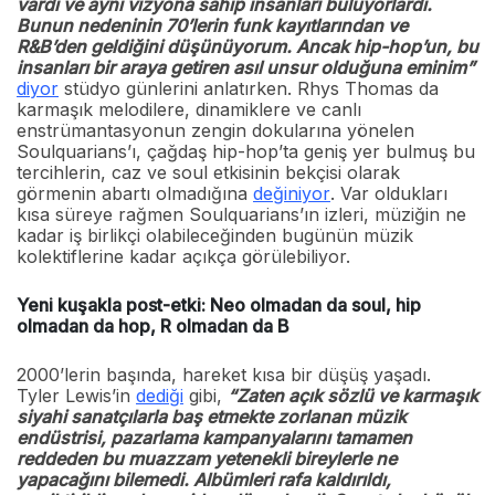
vardı ve aynı vizyona sahip insanları buluyorlardı.
Bunun nedeninin 70’lerin funk kayıtlarından ve
R&B’den geldiğini düşünüyorum. Ancak hip-hop’un, bu
insanları bir araya getiren asıl unsur olduğuna eminim”
diyor
stüdyo günlerini anlatırken. Rhys Thomas da
karmaşık melodilere, dinamiklere ve canlı
enstrümantasyonun zengin dokularına yönelen
Soulquarians’ı, çağdaş hip-hop’ta geniş yer bulmuş bu
tercihlerin, caz ve soul etkisinin bekçisi olarak
görmenin abartı olmadığına
değiniyor
. Var oldukları
kısa süreye rağmen Soulquarians’ın izleri, müziğin ne
kadar iş birlikçi olabileceğinden bugünün müzik
kolektiflerine kadar açıkça görülebiliyor.
Yeni kuşakla post-etki: Neo olmadan da soul, hip
olmadan da hop, R olmadan da B
2000’lerin başında, hareket kısa bir düşüş yaşadı.
Tyler Lewis’in
dediği
gibi,
“Zaten açık sözlü ve karmaşık
siyahi sanatçılarla baş etmekte zorlanan müzik
endüstrisi, pazarlama kampanyalarını tamamen
reddeden bu muazzam yetenekli bireylerle ne
yapacağını bilemedi. Albümleri rafa kaldırıldı,