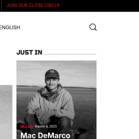
FOLLOW ON INSTAGRAM
JOIN OUR CLOSE CIRCLE
ENGLISH
JUST IN
Müzik
Kasım 6, 2025
Mac DeMarco