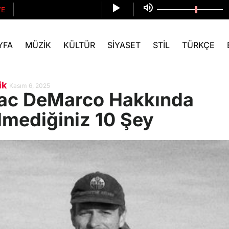
VE
YFA
MÜZIK
KÜLTÜR
SIYASET
STIL
TÜRKÇE
ik
Kasım 6, 2025
ac DeMarco Hakkında
lmediğiniz 10 Şey