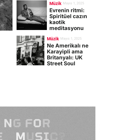
Müzik
Mayıs 1, 2025
Evrenin ritmi:
Spiritüel cazın
kaotik
meditasyonu
Müzik
Mayıs 1, 2025
Ne Amerikalı ne
Karayipli ama
Britanyalı: UK
Street Soul