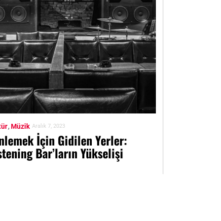
tür
Müzik
Aralık 7, 2023
nlemek İçin Gidilen Yerler:
stening Bar’ların Yükselişi