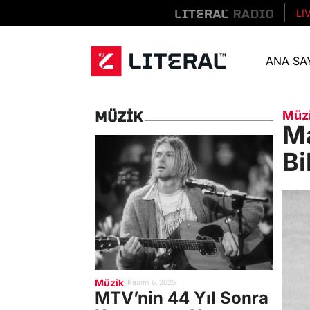
LI
ANA SA
Müz
MÜZIK
M
Bi
Müzik
Kasım 6, 2025
MTV’nin 44 Yıl Sonra