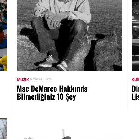
Müzik
Kül
Kasım 6, 2025
Mac DeMarco Hakkında
Di
Bilmediğiniz 10 Şey
Li