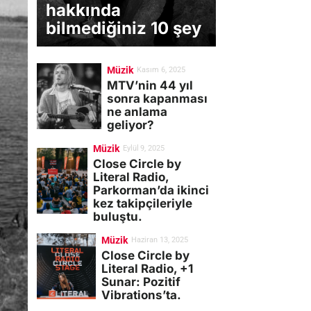
hakkında
bilmediğiniz 10 şey
Müzik
Kasım 6, 2025
MTV’nin 44 yıl
sonra kapanması
ne anlama
geliyor?
Müzik
Eylül 9, 2025
Close Circle by
Literal Radio,
Parkorman’da ikinci
kez takipçileriyle
buluştu.
Müzik
Haziran 13, 2025
Close Circle by
Literal Radio, +1
Sunar: Pozitif
Vibrations’ta.