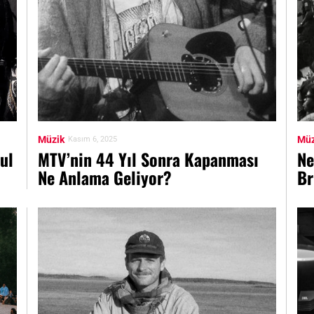
Müzik
Müz
Kasım 6, 2025
ul
MTV’nin 44 Yıl Sonra Kapanması
Ne
Ne Anlama Geliyor?
Br